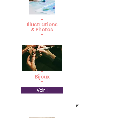
-
Illustrations
& Photos
-
-
Bijoux
-
Voir !