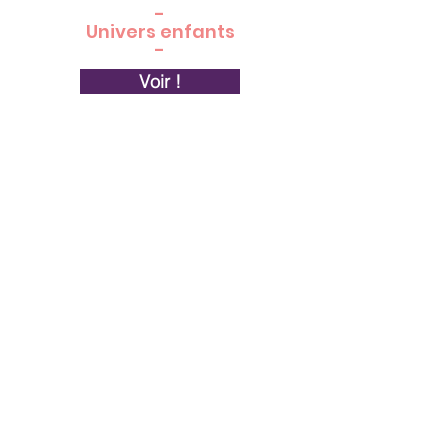
-
Univers enfants
-
Voir !
Savons, bougies et
cosmétiques
Voir !